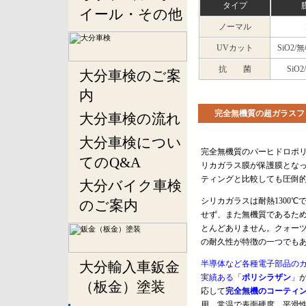
タイプ
イール・その他
ノーマル
UVカット
SiO2
抗 菌
SiO
大分車検のご案
内
完全無機質の超ガラスフ
大分車検の流れ
大分車検につい
完全無機質のパーヒドロポ
てのQ&A
リカガラス膜が保護膜とな
ティングと比較しても圧倒
大分バイク車検
シリカガラスは耐熱1300
のご案内
せず、また無機質であるた
とんどありません。クォー
の耐久性が特徴の一つでも
大分輸入車鈑金
半導体など各種電子部品の
実績ある「
ポリシラザン
」
（板金）塗装
応して
完全無機のコーティ
用。常温で表面硬度、平滑