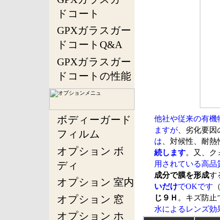
ドコート
GPXガラスガー
ドコートQ&A
GPXガラスガー
ドコートの性能
ボディーガード
他社や従来の有機
ますが
、劣化要因
フィルム
は
、対候性、耐熱
オプション ボ
続します
。又、ク
ディ
用されている高品
成分で膜を形成
す
オプション 室内
いだけ
でOKです
オプション 窓
じ９Ｈ
。キズ防止
水によるレンズ効
オプション ホ