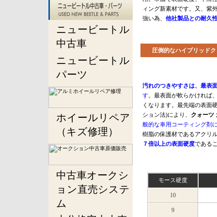
ィング新素材です。又、紫
強い為、
他社製品との耐久
ニュービートル
中古車
圧倒的なハイブリッドク
ニュービートル
パーツ
汚れのつきやすさは、最表
す。
最表面が軟らかければ
くなります。最先端の表面硬
ション法)により、
クォーツ
ホイールリペア
般的な車用コーティング剤
（キズ修理）
樹脂の保護材であるアクリル
７倍以上の表面硬度
である
中古車オークシ
モース硬度
ョン直売システ
10
ム
9