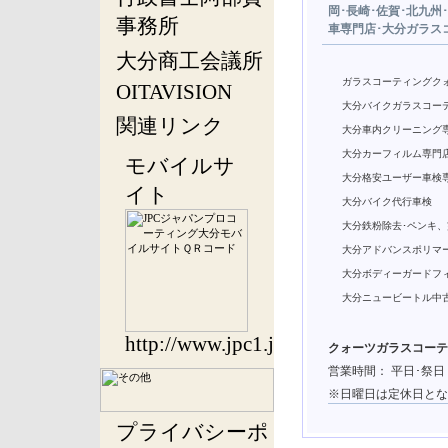
岡･長崎･佐賀･北九
事務所
車専門店･大分ガラス
大分商工会議所
ガラスコーティングクォ
OITAVISION
大分バイクガラスコー
関連リンク
大分車内クリーニング
大分カーフィルム専門
モバイルサ
大分格安ユーザー車検
イト
大分バイク代行車検
大分鉄粉除去･ペンキ
大分アドバンスポリマ
大分ボディーガードフ
大分ニュービートル中
http://www.jpc1.jp/m.swf
クォーツガラスコーテ
営業時間： 平日･祭日 8:
※日曜日は定休日とな
プライバシーポ